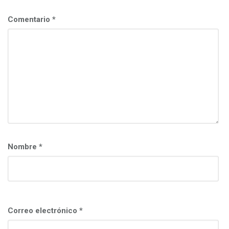
c
i
Comentario
*
ó
n
Nombre
*
Correo electrónico
*