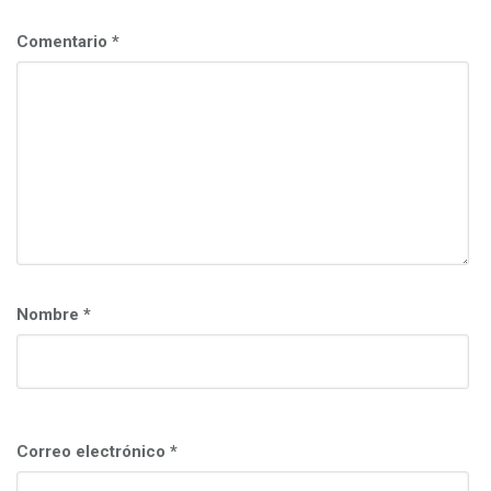
c
i
Comentario
*
ó
n
Nombre
*
Correo electrónico
*