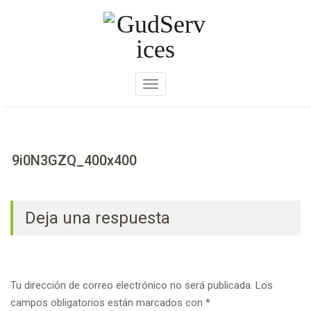
Skip
to
content
A
m
p
l
i
9i0N3GZQ_400x400
a
r
n
Deja una respuesta
a
v
e
g
Tu dirección de correo electrónico no será publicada.
Los
a
campos obligatorios están marcados con
*