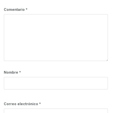
c
i
Comentario
*
ó
n
Nombre
*
Correo electrónico
*