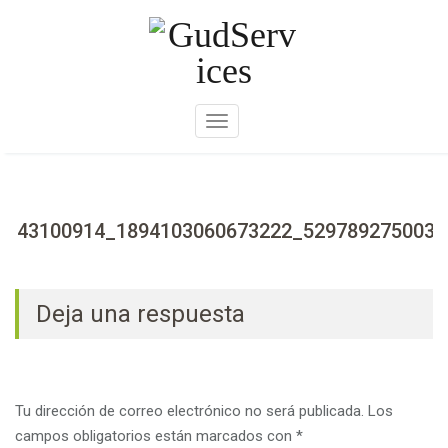
Skip
to
content
A
m
p
l
i
43100914_1894103060673222_5297892750035
a
r
n
Deja una respuesta
a
v
e
g
Tu dirección de correo electrónico no será publicada.
Los
a
campos obligatorios están marcados con
*