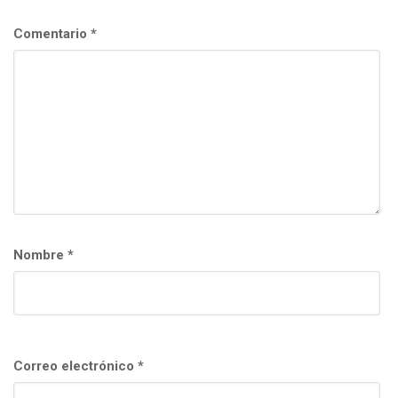
c
i
Comentario
*
ó
n
Nombre
*
Correo electrónico
*