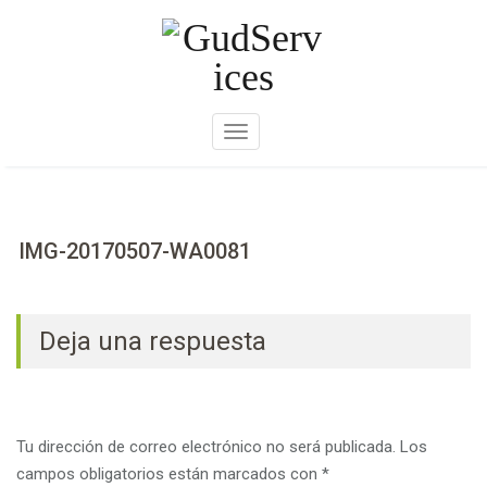
Skip
to
content
A
m
p
l
i
IMG-20170507-WA0081
a
r
n
Deja una respuesta
a
v
e
g
Tu dirección de correo electrónico no será publicada.
Los
a
campos obligatorios están marcados con
*