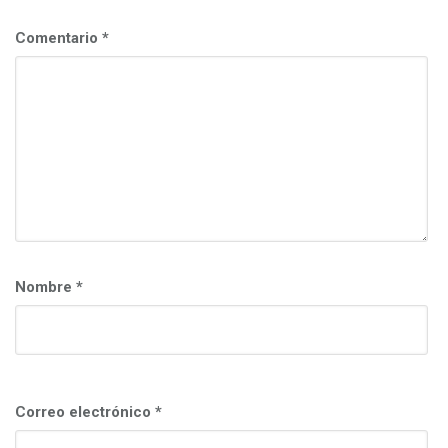
c
i
Comentario
*
ó
n
Nombre
*
Correo electrónico
*