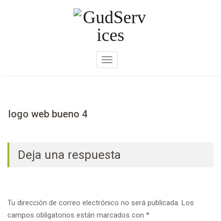
Skip
to
content
A
m
p
l
i
logo web bueno 4
a
r
n
Deja una respuesta
a
v
e
g
Tu dirección de correo electrónico no será publicada.
Los
a
campos obligatorios están marcados con
*