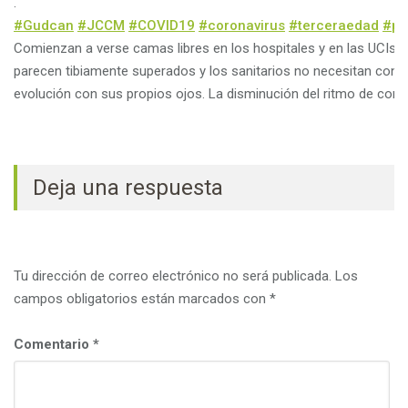
c
.
i
#
Gudcan
#
JCCM
#
COVID19
#
coronavirus
#
terceraedad
#
pe
ó
Comienzan a verse camas libres en los hospitales y en las UCIs
n
parecen tibiamente superados y los sanitarios no necesitan consult
evolución con sus propios ojos. La disminución del ritmo de conta
Deja una respuesta
Tu dirección de correo electrónico no será publicada.
Los
campos obligatorios están marcados con
*
Comentario
*