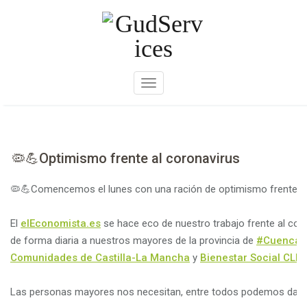
Skip
to
content
A
m
p
l
i
🦠💪Optimismo frente al coronavirus
a
r
🦠
💪
Comencemos el lunes con una ración de optimismo frente al
n
a
El
elEconomista.es
se hace eco de nuestro trabajo frente al co
v
de forma diaria a nuestros mayores de la provincia de
#
Cuenca
j
e
Comunidades de Castilla-La Mancha
y
Bienestar Social CLM
g
a
Las personas mayores nos necesitan, entre todos podemos dar “v