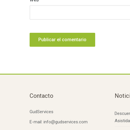
Web
Contacto
Notic
GudServices
Descuen
Asistid
E-mail: info@gudservices.com